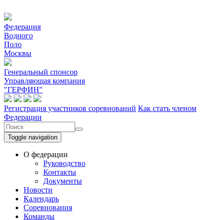
Перейти к основному содержанию
Федерация
Водного
Поло
Москвы
Генеральный спонсор
Управляющая компания
"ГЕРФИН"
Регистрация участников соревнований
Как стать членом
Федерации
Форма поиска
Поиск
Toggle navigation
О федерации
Руководство
Контакты
Документы
Новости
Календарь
Соревнования
Команды