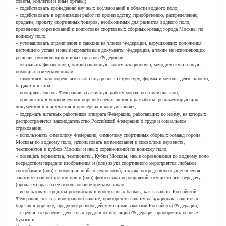
советы, коллегии и иные органы;
– содействовать проведению научных исследований в области водного поло;
– содействовать в организации работ по производству, приобретению, распределению,
продаже, прокату спортивных товаров, необходимых для развития водного поло,
проведения соревнований и подготовке спортивных сборных команд города Москвы по
водному поло;
– устанавливать ограничения и санкции на членов Федерации, нарушающих положения
настоящего устава и иные нормативные документы Федерации, а также не исполняющих
решения руководящих и иных органов Федерации;
– оказывать финансовую, организационную, консультационную, методическую и иную
помощь физическим лицам;
– самостоятельно определять свою внутреннюю структуру, формы и методы деятельности,
бюджет и штаты;
– поощрять членов Федерации за активную работу морально и материально;
– привлекать в установленном порядке специалистов к разработке регламентирующих
документов и для участия в проверках и консультациях;
– содержать штатных работников аппарата Федерации, работающих по найму, на которых
распространяется законодательство Российской Федерации о труде и социальном
страховании;
– использовать символику Федерации, символику спортивных сборных команд города
Москвы по водному поло, использовать наименования и символики первенств,
чемпионатов и кубков Москвы и иных соревнований по водному поло;
– освещать первенства, чемпионаты, Кубки Москвы, иные соревнования по водному поло
посредством передачи изображения и (или) звука спортивного мероприятия любыми
способами и (или) с помощью любых технологий, а также посредством осуществления
записи указанной трансляции и (или) фотосъемки мероприятий, осуществлять передачу
(продажу) прав на ее использование третьим лицам;
– использовать кредиты российских и иностранных банков, как в валюте Российской
Федерации, так и в иностранной валюте, приобретать валюту на аукционах, валютных
биржах в порядке, предусмотренном действующими законами Российской Федерации;
– с целью сохранения денежных средств от инфляции Федерация приобретать ценные
бумаги и