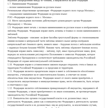
подлежит распределению между ее членами, а направляется на цели Федерации
1.7. Наименование Федерации:
– полное наименование Федерации на русском языке:
Региональная общественная организация «Федерация водного поло города Москвы»;
– сокращенное наименование Федерации на русском языке:
РОО «Федерация водного поло г. Москвы».
1.8. Место нахождения постоянно действующего руководящего органа Федерации
(Президиум): г. Москва.
1.9. Федерация имеет печать с полным наименованием на русском языке и изображением
эмблемы Федерации. Федерация вправе иметь штампы и бланки со своим наименованием и
эмблемой.
Эмблема Федерации - описание: на фоне бассейна треугольной формы со стилизованными
синими волнами в центральной части эмблемы немного выше центра изображен
ватерпольный мяч бежевого цвета, немного ниже – бордовая полоса с небольшим изгибом
с надписью белыми буквами ФВПМ. Нижняя часть эмблемы обрамляет бежевая полоса.
Федерация вправе иметь символику – эмблему, герб, иные геральдические знаки, флаг,
порядок их использования регулируется Положением о символах Федерации, которое
утверждается Президиумом и соответствует требованиям законодательства Российской
Федерации об охране интеллектуальной собственности.
1.10. Федерация вправе в установленном законом порядке открывать счета в банках на
территории Российской Федерации и за пределами ее территории.
1.11. Федерация является юридическим лицом и имеет в собственности обособленное
имущество, учитываемое на ее самостоятельном балансе, и отвечает по своим
обязательствам этим имуществом. Федерация может от своего имени приобретать и
осуществлять имущественные и неимущественные права, нести обязанности, быть истцом
и ответчиком в суде.
1.12. Федерация является собственником принадлежащего ей имущества, переданного ей
членами Федерации, а также приобретенного по иным основаниям, не противоречащим
законодательству Российской Федерации.
1.13. Вмешательство органов государственной власти и их должностных лиц в
деятельность Федерации, равно как и вмешательство Федерации в деятельность органов
государственной власти и их должностных лиц не допускается, за исключением случаев,