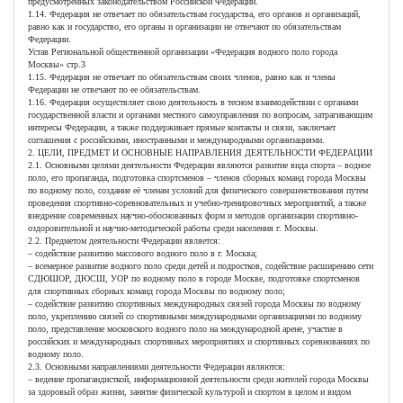
предусмотренных законодательством Российской Федерации.
1.14. Федерация не отвечает по обязательствам государства, его органов и организаций,
равно как и государство, его органы и организации не отвечают по обязательствам
Федерации.
Устав Региональной общественной организации «Федерация водного поло города
Москвы» стр.3
1.15. Федерация не отвечает по обязательствам своих членов, равно как и члены
Федерации не отвечают по ее обязательствам.
1.16. Федерация осуществляет свою деятельность в тесном взаимодействии с органами
государственной власти и органами местного самоуправления по вопросам, затрагивающим
интересы Федерации, а также поддерживает прямые контакты и связи, заключает
соглашения с российскими, иностранными и международными организациями.
2. ЦЕЛИ, ПРЕДМЕТ И ОСНОВНЫЕ НАПРАВЛЕНИЯ ДЕЯТЕЛЬНОСТИ ФЕДЕРАЦИИ
2.1. Основными целями деятельности Федерации являются развитие вида спорта – водное
поло, его пропаганда, подготовка спортсменов – членов сборных команд города Москвы
по водному поло, создание её членам условий для физического совершенствования путем
проведения спортивно-соревновательных и учебно-тренировочных мероприятий, а также
внедрение современных научно-обоснованных форм и методов организации спортивно-
оздоровительной и научно-методической работы среди населения г. Москвы.
2.2. Предметом деятельности Федерации является:
– содействие развитию массового водного поло в г. Москва;
– всемерное развитие водного поло среди детей и подростков, содействие расширению сети
СДЮШОР, ДЮСШ, УОР по водному поло в городе Москве, подготовке спортсменов
для спортивных сборных команд города Москвы по водному поло;
– содействие развитию спортивных международных связей города Москвы по водному
поло, укреплению связей со спортивными международными организациями по водному
поло, представление московского водного поло на международной арене, участие в
российских и международных спортивных мероприятиях и спортивных соревнованиях по
водному поло.
2.3. Основными направлениями деятельности Федерации являются:
– ведение пропагандисткой, информационной деятельности среди жителей города Москвы
за здоровый образ жизни, занятие физической культурой и спортом в целом и видом