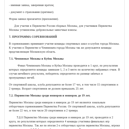
- именная заявка, заверенная врачом;
- документ о страховании (оригинал).
Форма заявки прилагается (приложение).
Для участия в Первенстве России сборных Москвы, для участников Первенства
Москвы установлены добровольные заявочные взносы.
7. ПРОГРАММА СОРЕВНОВАНИЙ
В соревнованиях принимают участие команды спортивных школ и клубов города Москвы.
К участию в Первенстве и Чемпионата города Москвы так же допускаются команды
представляющие Московскую область.
7.1. Чемпионат Москвы и Кубок Москвы
Финал Чемпионата Москвы и Кубка Москвы проводится в 1 круг, по результатам
которых определяется команды занявшие 1, 2 и 3 место по количеству набранных очков. В
случаи ничейного результата, победитель определяется по разнице забитых и
пропущенных мячей.
От спортивной школы, клуба допускаются не более 17 чел, в том числе 15 спортсменов и
2 тренера. Возраст спортсменов не должен превышать 25 лет.
7.2. Первенство Москвы среди юниоров и юниорок до 19 лет.
Первенство Москвы среди юниоров и юниорок до 19 лет являются зональным
отборочным соревнованием Первенства России. От спортивной школы, клуба допускаются
не более 22 чел, в том числе 20 спортсменов и 2 тренера.
7.2.1
Первенство Москвы среди юниоров и юниорок до 19 лет, проводится в 2
круга, по результатам которых определяются 4 команды участника финальных игр
первенства Москвы. Так же по итогам 2-х отборочных кругов первенства Москвы, игроки