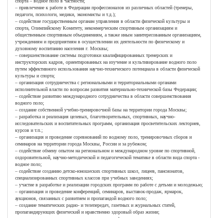
спорта – водное поло в частности;
– привлечение к работе в Федерации профессионалов из различных областей (тренеры,
педагоги, психологи, медики, экономисты и т.д.);
– содействие государственным органам управления в области физической культуры и
спорта, Олимпийскому Комитету, некоммерческим спортивным организациям и
общественным спортивным объединениям, а также иным заинтересованным организациям,
учреждениям и предприятиям в осуществлении их деятельности по физическому и
духовному воспитанию населения г. Москвы;
– совершенствование системы подготовки квалифицированных тренерских и
инструкторских кадров, ориентированных на изучение и культивирование водного поло
путем эффективного использования научно-технического потенциала в области физической
культуры и спорта;
– организация сотрудничества с региональными и территориальными органами
исполнительной власти по вопросам развития материально-технической базы Федерации;
– содействие развитию международного сотрудничества в области совершенствования
водного поло;
– создание собственной учебно-тренировочной базы на территории города Москвы;
– разработка и реализация целевых, благотворительных, спортивных, научно-
исследовательских и воспитательных программ, организация просветительских лекториев,
курсов и т.п.;
– организация и проведение соревнований по водному поло, тренировочных сборов и
семинаров на территории города Москвы, России и за рубежом;
– содействие обмену опытом на региональном и международном уровне по спортивной,
оздоровительной, научно-методической и педагогической тематике в области вида спорта -
водное поло;
– содействие созданию детско-юношеских спортивных школ, лицеев, пансионатов,
специализированных спортивных классов при учебных заведениях;
– участие в разработке и реализации городских программ по работе с детьми и молодежью;
– организация и проведение конференций, семинаров, выставок-продаж, ярмарок,
аукционов, связанных с развитием и пропагандой водного поло;
– создание тематических радио- и телепередач, газетных и журнальных статей,
пропагандирующих физический и нравственно здоровый образ жизни;