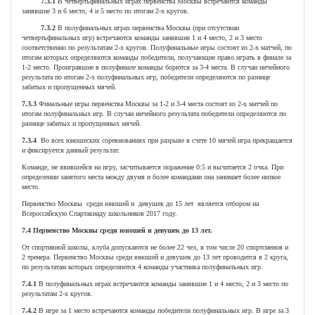
7.3.1
В четвертьфинальных играх первенства Москвы встречаются команды
занявшие 3 и 6 место, 4 и 5 место по итогам 2-х кругов.
7.3.2
В полуфинальных играх первенства Москвы (при отсутствии
четвертьфинальных игр) встречаются команды занявшие 1 и 4 место, 2 и 3 место
соответственно по результатам 2-х кругов. Полуфинальные игры состоят из 2-х матчей, по
итогам которых определяются команды победители, получающие право играть в финале за
1-2 место. Проигравшие в полуфинале команды борются за 3-4 места. В случаи ничейного
результата по итогам 2-х полуфинальных игр, победители определяются по разнице
забитых и пропущенных мячей.
7.3.3
Финальные игры первенства Москвы за 1-2 и 3-4 места состоят из 2-х матчей по
итогам полуфинальных игр. В случаи ничейного результата победители определяются по
разнице забитых и пропущенных мячей.
7.3.4
Во всех юношеских соревнованиях при разрыве в счете 10 мячей игра прекращается
и фиксируется данный результат.
Команде, не явившейся на игру, засчитывается поражение 0:5 и вычитается 2 очка. При
определении занятого места между двумя и более командами она занимает более низкое
место.
Первенство Москвы среди юношей и девушек до 15 лет является отбором на
Всероссийскую Спартакиаду школьников 2017 году.
7.4
Первенство Москвы среди юношей и девушек до 13 лет.
От спортивной школы, клуба допускаются не более 22 чел, в том числе 20 спортсменов и
2 тренера. Первенство Москвы среди юношей и девушек до 13 лет проводится в 2 круга,
по результатам которых определяются 4 команды участника полуфинальных игр.
7.4.1
В полуфинальных играх встречаются команды занявшие 1 и 4 место, 2 и 3 место по
результатам 2-х кругов.
7.4.2
В игре за 1 место встречаются команды победители полуфинальных игр. В игре за 3