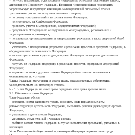
– получать информацию о деятельности Федерации на основании письменного запроса,
адресованного Президенту Федерации. Президент Федерации обязан предоставить
запрашиваемую информацию или выдать мотивированный письменный отказ в
трехдневный срок со дня получения названного запроса;
– по своему усмотрению выйти из состава членов Федерации;
– присутствовать на Конференции Федерации;
– принимать участие в мероприятиях, осуществляемых Федерацией;
– представлять Федерацию по её поручению в международных, региональных и
территориальных организациях;
– пользоваться организационными и материальными ресурсами, а также спортивной базой
Федерации;
– участвовать в планировании, разработке и реализации проектов и программ Федерации, в
обсуждении итогов деятельности Федерации;
– вносить предложения в руководящие органы Федерации по вопросам деятельности
Федерации;
– получать от Федерации поддержку в реализации проектов, программ и мероприятий
Федерации;
– на равных началах с другими членами Федерации безвозмездно пользоваться
оказываемыми ею услугами.
Члены Федерации могут иметь и другие права, предусмотренные действующим
законодательством или настоящим Уставом.
5.2.1. Член Федерации не имеет право передавать свои права третьим лицам.
5.3. Обязанности члена Федерации.
Член Федерации обязан:
– соблюдать нормы настоящего устава, соблюдать иные нормативные акты,
регламентирующие деятельность Федерации, выполнять решения руководящих органов
Федерации;
– участвовать в деятельности Федерации;
– уплачивать вступительный и членские взносы;
– выйти из состава членов Федерации в случае несоблюдения требований, указанных в
настоящем
Устав Региональной общественной организации «Федерация водного поло города