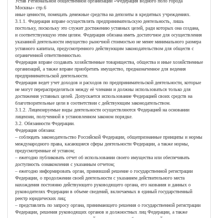
Устав Региональной общественной организации «Федерация водного поло города
Москвы» стр.6
иные ценности, помещать денежные средства на депозиты в кредитных учреждениях.
3.1.1. Федерация вправе осуществлять предпринимательскую деятельность, лишь
постольку, поскольку это служит достижению уставных целей, ради которых она создана,
и соответствующую этим целям. Федерация обязана иметь достаточное для осуществления
указанной деятельности имущество рыночной стоимостью не менее минимального размера
уставного капитала, предусмотренного действующим законодательством для обществ с
ограниченной ответственностью.
Федерация вправе создавать хозяйственные товарищества, общества и иные хозяйственные
организаций, а также вправе приобретать имущество, предназначенное для ведения
предпринимательской деятельности.
Федерация ведет учет доходов и расходов по предпринимательской деятельности, которые
не могут перераспределяться между её членами и должны использоваться только для
достижения уставных целей. Допускается использование Федерацией своих средств на
благотворительные цели в соответствии с действующим законодательством.
3.1.2. Лицензируемые виды деятельности осуществляются Федерацией на основании
лицензии, полученной в установленном законом порядке.
3.2. Обязанности Федерации.
Федерация обязана:
– соблюдать законодательство Российской Федерации, общепризнанные принципы и нормы
международного права, касающиеся сферы деятельности Федерации, а также нормы,
предусмотренные её уставом;
– ежегодно публиковать отчет об использовании своего имущества или обеспечивать
доступность ознакомления с указанным отчетом;
– ежегодно информировать орган, принявший решение о государственной регистрации
Федерации, о продолжении своей деятельности с указанием действительного места
нахождения постоянно действующего руководящего органа, его названия и данных о
руководителях Федерации в объеме сведений, включаемых в единый государственный
реестр юридических лиц;
– представлять по запросу органа, принимающего решения о государственной регистрации
Федерации, решения руководящих органов и должностных лиц Федерации, а также