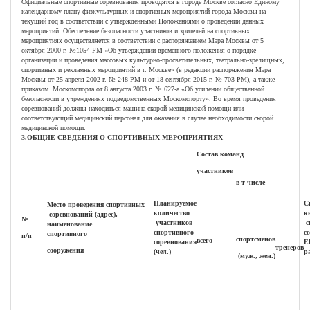
Официальные спортивные соревнования проводятся в городе Москве согласно Единому
календарному плану физкультурных и спортивных мероприятий города Москвы на
текущий год в соответствии с утвержденными Положениями о проведении данных
мероприятий. Обеспечение безопасности участников и зрителей на спортивных
мероприятиях осуществляется в соответствии с распоряжением Мэра Москвы от 5
октября 2000 г. №1054-РМ «Об утверждении временного положения о порядке
организации и проведения массовых культурно-просветительных, театрально-зрелищных,
спортивных и рекламных мероприятий в г. Москве» (в редакции распоряжения Мэра
Москвы от 25 апреля 2002 г. № 248-РМ и от 18 сентября 2015 г. № 703-РМ), а также
приказом Москомспорта от 8 августа 2003 г. № 627-а «Об усилении общественной
безопасности в учреждениях подведомственных Москомспорту». Во время проведения
соревнований должны находиться машина скорой медицинской помощи или
соответствующий медицинский персонал для оказания в случае необходимости скорой
медицинской помощи.
3.
ОБЩИЕ СВЕДЕНИЯ О СПОРТИВНЫХ МЕРОПРИЯТИЯХ
Состав команд
участников
в т-числе
Планируемое
С
Место проведения спортивных
количество
к
соревнований (адрес),
№
участников
с
наименование
спортивного
с
спортивного
п/п
спортсменов
всего
соревнования
Е
тренеров
сооружения
(чел.)
р
(муж., жен.)