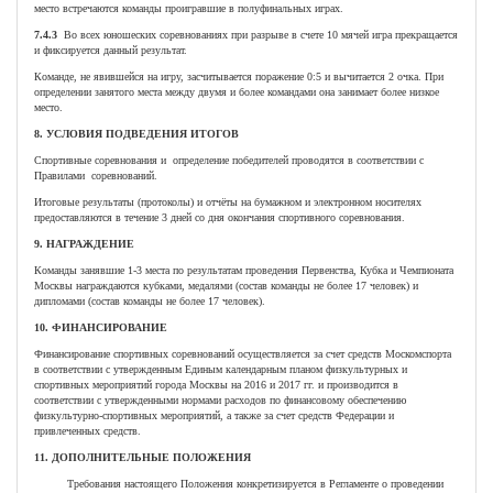
место встречаются команды проигравшие в полуфинальных играх.
7.4.3
Во всех юношеских соревнованиях при разрыве в счете 10 мячей игра прекращается
и фиксируется данный результат.
Команде, не явившейся на игру, засчитывается поражение 0:5 и вычитается 2 очка. При
определении занятого места между двумя и более командами она занимает более низкое
место.
8. УСЛОВИЯ ПОДВЕДЕНИЯ ИТОГОВ
Спортивные соревнования и определение победителей проводятся в соответствии с
Правилами соревнований.
Итоговые результаты (протоколы) и отчёты на бумажном и электронном носителях
предоставляются в течение 3 дней со дня окончания спортивного соревнования.
9. НАГРАЖДЕНИЕ
Команды занявшие 1-3 места по результатам проведения Первенства, Кубка и Чемпионата
Москвы награждаются кубками, медалями (состав команды не более 17 человек) и
дипломами (состав команды не более 17 человек).
10. ФИНАНСИРОВАНИЕ
Финансирование спортивных соревнований осуществляется за счет средств Москомспорта
в соответствии с утвержденным Единым календарным планом физкультурных и
спортивных мероприятий города Москвы на 2016 и 2017 гг. и производится в
соответствии с утвержденными нормами расходов по финансовому обеспечению
физкультурно-спортивных мероприятий, а также за счет средств Федерации и
привлеченных средств.
11. ДОПОЛНИТЕЛЬНЫЕ ПОЛОЖЕНИЯ
Требования настоящего Положения конкретизируется в Регламенте о проведении