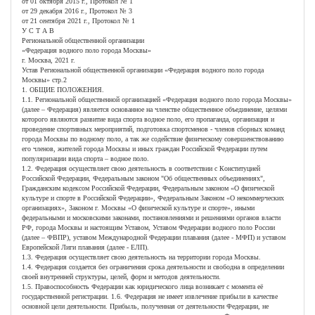
от 01 октября 2015 г., Протокол № 1
от 29 декабря 2016 г., Протокол № 3
от 21 сентября 2021 г., Протокол № 1
У С Т А В
Региональной общественной организации
«Федерация водного поло города Москвы»
г. Москва, 2021 г.
Устав Региональной общественной организации «Федерация водного поло города
Москвы» стр.2
1. ОБЩИЕ ПОЛОЖЕНИЯ.
1.1. Региональной общественной организацией «Федерация водного поло города Москвы»
(далее – Федерация) является основанное на членстве общественное объединение, целями
которого являются развитие вида спорта водное поло, его пропаганда, организация и
проведение спортивных мероприятий, подготовка спортсменов - членов сборных команд
города Москвы по водному поло, а так же содействие физическому совершенствованию
его членов, жителей города Москвы и иных граждан Российской Федерации путем
популяризации вида спорта – водное поло.
1.2. Федерация осуществляет свою деятельность в соответствии с Конституцией
Российской Федерации, Федеральным законом "Об общественных объединениях",
Гражданским кодексом Российской Федерации, Федеральным законом «О физической
культуре и спорте в Российской Федерации», Федеральным Законом «О некоммерческих
организациях», Законом г. Москвы «О физической культуре и спорте», иными
федеральными и московскими законами, постановлениями и решениями органов власти
РФ, города Москвы и настоящим Уставом, Уставом Федерации водного поло России
(далее – ФВПР), уставом Международной Федерации плавания (далее - МФП) и уставом
Европейской Лиги плавания (далее - ЕЛП).
1.3. Федерация осуществляет свою деятельность на территории города Москвы.
1.4. Федерация создается без ограничения срока деятельности и свободна в определении
своей внутренней структуры, целей, форм и методов деятельности.
1.5. Правоспособность Федерации как юридического лица возникает с момента её
государственной регистрации. 1.6. Федерация не имеет извлечение прибыли в качестве
основной цели деятельности. Прибыль, полученная от деятельности Федерации, не