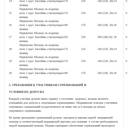
14
поло 1 круг. Бассейны участвующих
174
154
140 (120, 20)
14
3
команд.
Первенство Москвы по водному
15
поло 1 круг. Бассейны участвующих
174
154
140 (120, 20)
14
3
команд.
Первенство Москвы по водному
16
поло 1 круг. Бассейны участвующих
196
176
160 (140, 20)
16
3
команд.
Первенство Москвы по водному
17
поло 1 круг. Бассейны участвующих
250
220
200 (180,20)
20
3
команд.
Первенство Москвы по водному
18
поло 2 круг. Бассейны участвующих
174
154
140 (120, 20)
14
3
команд.
Первенство Москвы по водному
19
поло 2 круг. Бассейны участвующих
174
154
140 (120, 20)
14
3
команд.
Первенство Москвы по водному
20
поло 2 круг. Бассейны участвующих
196
176
160 (140, 20)
16
3
команд.
5. ТРЕБОВАНИЯ К УЧАСТНИКАМ СОРЕВНОВАНИЙ И
УСЛОВИЯ ИХ ДОПУСКА
Каждый участник должен иметь справку о состоянии здоровья, которая является
основанием для допуска к спортивным соревнованиям. Медицинские осмотры участников
спортивных соревнований осуществляются не менее чем за 6 месяцев до начала
спортивного соревнования.
Во время проведения соревнований должна находиться машина скорой медицинской
помощи и соответствующий медицинский персонал для оказания в случае необходимости
скорой медицинской помощи. Медико-санитарное обеспечение соревнований проводится