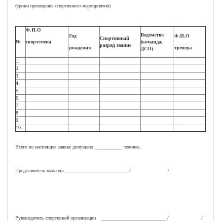
(сроки проведения спортивного мероприятия)
Ф.И.О
Ведомство
Год
Ф.И.О
Спортивный
№
спортсмена
(команда,
разряд звание
рождения
тренера
ДСО)
1.
2.
3.
4.
5.
6.
7.
8.
9.
10.
Всего по настоящее заявке допущено ___________ человек.
Представитель команды _________________________ / /
Руководитель спортивной организации __________________________ / /