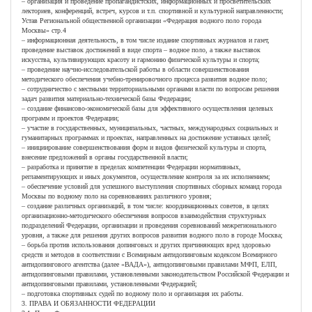
– организация и проведение пропагандистских, информационных и просветительских
лекториев, конференций, встреч, курсов и т.п. спортивной и культурной направленности;
Устав Региональной общественной организации «Федерация водного поло города
Москвы» стр.4
– информационная деятельность, в том числе издание спортивных журналов и газет,
проведение выставок достижений в виде спорта – водное поло, а также выставок
искусства, культивирующих красоту и гармонию физической культуры и спорта;
– проведение научно-исследовательской работы в области совершенствования
методического обеспечения учебно-тренировочного процесса развития водное поло;
– сотрудничество с местными территориальными органами власти по вопросам решения
задач развития материально-технической базы Федерации;
– создание финансово-экономической базы для эффективного осуществления целевых
программ и проектов Федерации;
– участие в государственных, муниципальных, частных, международных социальных и
гуманитарных программах и проектах, направленных на достижение уставных целей;
– инициирование совершенствования форм и видов физической культуры и спорта,
внесение предложений в органы государственной власти;
– разработка и принятие в пределах компетенции Федерации нормативных,
регламентирующих и иных документов, осуществление контроля за их исполнением;
– обеспечение условий для успешного выступления спортивных сборных команд города
Москвы по водному поло на соревнованиях различного уровня;
– создание различных организаций, в том числе: координационных советов, в целях
организационно-методического обеспечения вопросов взаимодействия структурных
подразделений Федерации, организации и проведения соревнований межрегионального
уровня, а также для решения других вопросов развития водного поло в городе Москва;
– борьба против использования допинговых и других причиняющих вред здоровью
средств и методов в соответствии с Всемирным антидопинговым кодексом Всемирного
антидопингового агентства (далее «ВАДА»), антидопинговыми правилами МФП, ЕЛП,
антидопинговыми правилами, установленными законодательством Российской Федерации и
антидопинговыми правилами, установленными Федерацией;
– подготовка спортивных судей по водному поло и организация их работы.
3. ПРАВА И ОБЯЗАННОСТИ ФЕДЕРАЦИИ