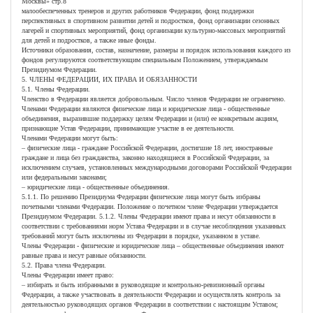
Москвы» стр.8
малообеспеченных тренеров и других работников Федерации, фонд поддержки
перспективных в спортивном развитии детей и подростков, фонд организации сезонных
лагерей и спортивных мероприятий, фонд организации культурно-массовых мероприятий
для детей и подростков, а также иные фонды.
Источники образования, состав, назначение, размеры и порядок использования каждого из
фондов регулируются соответствующим специальным Положением, утверждаемым
Президиумом Федерации.
5. ЧЛЕНЫ ФЕДЕРАЦИИ, ИХ ПРАВА И ОБЯЗАННОСТИ
5.1. Члены Федерации.
Членство в Федерации является добровольным. Число членов Федерации не ограничено.
Членами Федерации являются физические лица и юридические лица - общественные
объединения, выразившие поддержку целям Федерации и (или) ее конкретным акциям,
признающие Устав Федерации, принимающие участие в ее деятельности.
Членами Федерации могут быть:
– физические лица - граждане Российской Федерации, достигшие 18 лет, иностранные
граждане и лица без гражданства, законно находящиеся в Российской Федерации, за
исключением случаев, установленных международными договорами Российской Федерации
или федеральными законами;
– юридические лица - общественные объединения.
5.1.1. По решению Президиума Федерации физические лица могут быть избраны
почетными членами Федерации. Положение о почетном члене Федерации утверждается
Президиумом Федерации. 5.1.2. Члены Федерации имеют права и несут обязанности в
соответствии с требованиями норм Устава Федерации и в случае несоблюдения указанных
требований могут быть исключены из Федерации в порядке, указанном в уставе.
Члены Федерации - физические и юридические лица – общественные объединения имеют
равные права и несут равные обязанности.
5.2. Права члена Федерации.
Члены Федерации имеет право:
– избирать и быть избранными в руководящие и контрольно-ревизионный органы
Федерации, а также участвовать в деятельности Федерации и осуществлять контроль за
деятельностью руководящих органов Федерации в соответствии с настоящим Уставом;