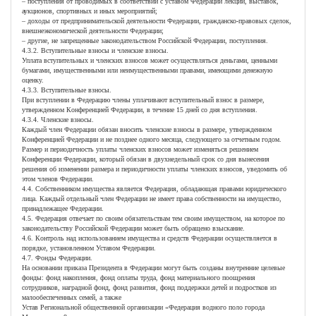
– поступления от проводимых в соответствии с уставом Федерации лекций, выставок,
аукционов, спортивных и иных мероприятий;
– доходы от предпринимательской деятельности Федерации, гражданско-правовых сделок,
внешнеэкономической деятельности Федерации;
– другие, не запрещенные законодательством Российской Федерации, поступления.
4.3.2. Вступительные взносы и членские взносы.
Уплата вступительных и членских взносов может осуществляться деньгами, ценными
бумагами, имущественными или неимущественными правами, имеющими денежную
оценку.
4.3.3. Вступительные взносы.
При вступлении в Федерацию члены уплачивают вступительный взнос в размере,
утвержденном Конференцией Федерации, в течение 15 дней со дня вступления.
4.3.4. Членские взносы.
Каждый член Федерации обязан вносить членские взносы в размере, утвержденном
Конференцией Федерации и не позднее одного месяца, следующего за отчетным годом.
Размер и периодичность уплаты членских взносов может изменяться решением
Конференции Федерации, который обязан в двухнедельный срок со дня вынесения
решения об изменении размера и периодичности уплаты членских взносов, уведомить об
этом членов Федерации.
4.4. Собственником имущества является Федерация, обладающая правами юридического
лица. Каждый отдельный член Федерации не имеет права собственности на имущество,
принадлежащее Федерации.
4.5. Федерация отвечает по своим обязательствам тем своим имуществом, на которое по
законодательству Российской Федерации может быть обращено взыскание.
4.6. Контроль над использованием имущества и средств Федерации осуществляется в
порядке, установленном Уставом Федерации.
4.7. Фонды Федерации.
На основании приказа Президента в Федерации могут быть созданы внутренние целевые
фонды: фонд накопления, фонд оплаты труда, фонд материального поощрения
сотрудников, наградной фонд, фонд развития, фонд поддержки детей и подростков из
малообеспеченных семей, а также
Устав Региональной общественной организации «Федерация водного поло города