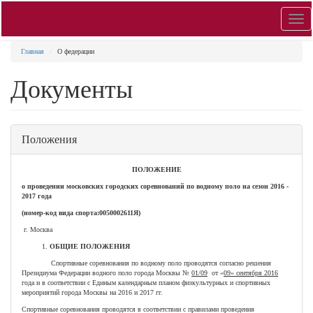
Toggl
navig
Главная
О федерации
Документы
Документы
Положения
ПОЛОЖЕНИЕ
о проведении московских городских соревнований
по водному поло
на сезон 2016 -
2017 года
(номер-код вида спорта:0050002611Я)
г. Москва
ОБЩИЕ ПОЛОЖЕНИЯ
Спортивные соревнования по водному поло проводятся согласно решения
Президиума Федерации водного поло города Москвы №
01/09
от «
09» сентября 2016
года и в соответствии с Единым календарным планом физкультурных и спортивных
мероприятий города Москвы на 2016 и 2017 гг.
Спортивные соревнования проводятся в соответствии с правилами проведения