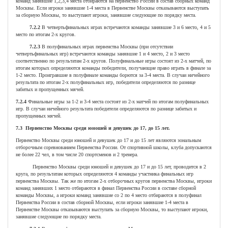
команд занявшие 1,2,3,4 места отбираются на первенство России в состав сборных команд
Москвы. Если игроки занявшие 1-4 места в Первенстве Москвы отказываются выступать
за сборную Москвы, то выступают игроки, занявшие следующие по порядку места.
7.2.2
В четвертьфинальных играх встречаются команды занявшие 3 и 6 место, 4 и 5
место по итогам 2-х кругов.
7.2.3
В полуфинальных играх первенства Москвы (при отсутствии
четвертьфинальных игр) встречаются команды занявшие 1 и 4 место, 2 и 3 место
соответственно по результатам 2-х кругов. Полуфинальные игры состоят из 2-х матчей, по
итогам которых определяются команды победители, получающие право играть в финале за
1-2 место. Проигравшие в полуфинале команды борются за 3-4 места. В случаи ничейного
результата по итогам 2-х полуфинальных игр, победители определяются по разнице
забитых и пропущенных мячей.
7.2.4
Финальные игры за 1-2 и 3-4 места состоят из 2-х матчей по итогам полуфинальных
игр. В случаи ничейного результата победители определяются по разнице забитых и
пропущенных мячей.
7.3 Первенство Москвы среди юношей и девушек до 17, до 15 лет.
Первенство Москвы среди юношей и девушек до 17 и до 15 лет являются зональным
отборочным соревнованием Первенства России. От спортивной школы, клуба допускаются
не более 22 чел, в том числе 20 спортсменов и 2 тренера.
Первенство Москвы среди юношей и девушек до 17 и до 15 лет, проводится в 2
круга, по результатам которых определяются 4 команды участника финальных игр
первенства Москвы. Так же по итогам 2-х отборочных кругов первенства Москвы, игроки
команд занявших 1 место отбираются в финал Первенства России в составе сборной
команды Москвы, а игроки команд занявшие со 2 по 4 место отбираются в полуфинал
Первенства России в состав сборной Москвы, если игроки занявшие 1-4 места в
Первенстве Москвы отказываются выступать за сборную Москвы, то выступают игроки,
занявшие следующие по порядку места.