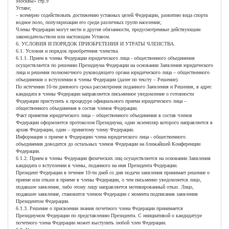
Москвы» стр.9
Уставе;
– всемерно содействовать достижению уставных целей Федерации, развитию вида спорта
водное поло, популяризации его среди различных групп населения;
Члены Федерации могут нести и другие обязанности, предусмотренные действующим
законодательством или настоящим Уставом.
6. УСЛОВИЯ И ПОРЯДОК ПРИОБРЕТЕНИЯ И УТРАТЫ ЧЛЕНСТВА.
6.1. Условия и порядок приобретения членства.
6.1.1. Прием в члены Федерации юридического лица - общественного объединения
осуществляется по решению Президиума Федерации на основании Заявления юридического
лица и решения полномочного руководящего органа юридического лица – общественного
объединения о вступлении в члены Федерации (далее по тексту – Решение).
По истечении 10-ти дневного срока рассмотрения поданного Заявления и Решения, в адрес
кандидата в члены Федерации направляется письменное уведомление о готовности
Федерации приступить к процедуре официального приема юридического лица –
общественного объединения в состав членов Федерации.
Факт принятия юридического лица – общественного объединения в состав членов
Федерации оформляется протоколом Президиума, один экземпляр которого направляется в
архив Федерации, один – принятому члену Федерации.
Информация о приеме в Федерацию члена юридического лица - общественного
объединения доводится до остальных членов Федерации на ближайшей Конференции
Федерации.
6.1.2. Прием в члены Федерации физических лиц осуществляется на основании Заявления
кандидата о вступлении в члены, поданного на имя Президента Федерации.
Президент Федерации в течение 10-ти дней со дня подачи заявления принимает решение о
приеме или отказе в приеме в члены Федерации, о чем письменно уведомляется лицо,
подавшее заявление, либо этому лицу направляется мотивированный отказ. Лицо,
подавшее заявление, становится членом Федерации с момента подписания заявления
Президентом Федерации.
6.1.3. Решение о присвоении звания почетного члена Федерации принимается
Президиумом Федерации по представлению Президента. С инициативой о кандидатуре
почетного члена Федерации может выступить любой член Федерации.