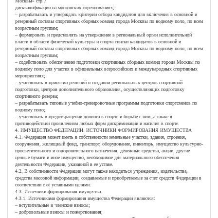
Москвы» стр.7
дисквалификации на московских соревнованиях;
– разрабатывать и утверждать критерии отбора кандидатов для включения в основной и
резервный составы спортивных сборных команд города Москвы по водному поло, по всем
возрастным группам;
– формировать и представлять на утверждение в региональный орган исполнительной
власти в области физической культуры и спорта списки кандидатов в основной и
резервный составы спортивных сборных команд города Москвы по водному поло, по всем
возрастным группам;
– содействовать обеспечению подготовки спортивных сборных команд города Москвы по
водному поло для участия в официальных всероссийских и международных спортивных
мероприятиях;
– участвовать в принятии решений о создании региональных центров спортивной
подготовки, центров дополнительного образования, осуществляющих подготовку
спортивного резерва;
– разрабатывать типовые учебно-тренировочные программы подготовки спортсменов по
водному поло;
– участвовать в предотвращении допинга в спорте и борьбе с ним, а также в
противодействии проявлениям любых форм дискриминации и насилия в спорте.
4. ИМУЩЕСТВО ФЕДЕРАЦИИ. ИСТОЧНИКИ ФОРМИРОВАНИЯ ИМУЩЕСТВА
4.1. Федерация может иметь в собственности земельные участки, здания, строения,
сооружения, жилищный фонд, транспорт, оборудование, инвентарь, имущество культурно-
просветительного и оздоровительного назначения, денежные средства, акции, другие
ценные бумаги и иное имущество, необходимое для материального обеспечения
деятельности Федерации, указанной в ее уставе.
4.2. В собственности Федерации могут также находиться учреждения, издательства,
средства массовой информации, создаваемые и приобретаемые за счет средств Федерации в
соответствии с её уставными целями.
4.3. Источники формирования имущества.
4.3.1. Источниками формирования имущества Федерации являются:
– вступительные и членские взносы;
– добровольные взносы и пожертвования;