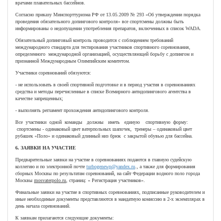
врачами плавательных бассейнов.
Согласно приказу Минспорттуризма РФ от 13.05.2009 № 293 «Об утверждении порядка
проведения обязательного допингового контроля» все спортсмены должны быть
информированы о недопущении употребления препаратов, включенных в список WADA.
Обязательный допинговый контроль проводится с соблюдением требований
международного стандарта для тестирования участников спортивного соревнования,
определенного международной организацией, осуществляющей борьбу с допингом и
признанной Международным Олимпийским комитетом.
Участники соревнований обязуются:
- не использовать в своей спортивной подготовке и в период участия в соревнованиях
средства и методы перечисленные в списке Всемирного антидопингового агентства в
качестве запрещенных;
- выполнять регламент прохождения антидопингового контроля.
Все участники одной команды должны иметь единую спортивную форму:
спортсмены - одинаковый цвет ватерпольных шапочек, тренеры – одинаковый цвет
рубашек «Поло» и одинаковый длинный низ брюк с закрытой обувью для бассейна.
6. ЗАЯВКИ НА УЧАСТИЕ
Предварительные заявки на участие в соревнованиях подаются в главную судейскую
коллегию и по электронной почте
turbogenewp@yandex.ru
., а также для формирования
сборных Москвы по результатам соревнований, на сайт Федерации водного поло города
Москвы
mosvaterpolo
.
ru
, страниц: « Регистрация участников».
Финальные заявки на участие в спортивных соревнованиях, подписанные руководителем и
иные необходимые документы представляются в мандатную комиссию в 2-х экземплярах в
день начала соревнований.
К заявкам прилагаются следующие документы: