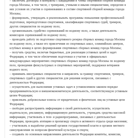
– заключать договоры и контракты с кандидатами в члены спортивной сборной команды
города Москвы, в том числе, с тренерами, учеными и иными специалистами, определяя в
них условия их участия в соревнованиях в составе спортивной сборной команды города
Москвы;
– формировать, утверждать и реализовывать программы повышения профессиональной
подготовки, переподготовки спортсменов, квалификации спортивных судей, тренеров,
других специалистов по водному поло;
– организовывать судейство соревнований по водному поло, а также деятельность
комиссаров соревнований по водному поло;
– проводить работу по подготовке спортивного резерва сборных команд города Москвы
по водному поло, а также его привлечения из спортивных школ, олимпийских центров,
клубных команд в целях формирования спортивных сборных команд города Москвы;
– получать средства, включая бюджетные, для реализации уставных целей и задач
Федерации, в том числе обеспечения подготовки и участия в официальных
международных мероприятиях спортивных сборных команд города Москвы по водному
поло, проведения физкультурных и спортивных мероприятий, поддержки ветеранов
водного поло;
– принимать иностранных специалистов и направлять за границу спортсменов, тренеров,
спортивных судей и других специалистов для решения вопросов, связанных с
деятельностью Федерации;
– осуществлять для выполнения уставных задач в установленном законом порядке
предпринимательскую и внешнеэкономическую деятельность, соответствующую уставным
целям Федерации;
– привлекать добровольные взносы от юридических и физических лиц на уставные цели
Федерации;
– свободно распространять информацию о своей деятельности, осуществлять
издательскую, рекламную, информационную деятельность, учреждать средства массовой
информации, участвовать в теле- и радиопрограммах, связанных с деятельностью
Федерации, проводить агитацию и пропаганду спорта и активного отдыха среди населения;
– участвовать в выработке решений органов государственной власти и органов местного
самоуправления по вопросам физической культуры и спорта;
– создавать по основным направлениям деятельности Федерации комитеты, комиссии,