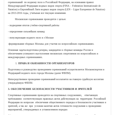
соревнований по водному поло в Российской Федерации, на основании правил
Международной Федерации водных видов спорта (FINA – Federation Internationale de
Natation) и Европейской Лиги водных видов спорта (LEN – Ligue Europeenne de Natation)
на 2013-2016 годы, учитывая все текущие изменения.
Московские соревнования проводятся с целью:
- подведение итогов учебно-спортивной работы
- определение сильнейших команд
- популяризация водного поло в г.Москве
-формирование сборных Москвы для участия во всероссийских соревнованиях.
Основная задача-подготовка резерва, кандидатов в сборные команды России и
обеспечением успешного выступления московских спортсменов во всероссийских и
международных соревнованиях.
ПРАВА И ОБЯЗАННОСТИ ОРГАНИЗАТОРОВ
Подготовка и руководство проведением соревнований осуществляется Москомспортом и
Федерацией водного поло города Москвы (далее ФВПМ).
Непосредственное проведение соревнований возлагается на главную судейскую коллегию
утверждённую ФВПМ.
3. ОБЕСПЕЧЕНИЕ БЕЗОПАСНОСТИ УЧАСТНИКОВ И ЗРИТЕЛЕЙ
Спортивные соревнования проводятся на спортивных сооружениях, отвечающих
требованиям соответствующих правовых актов действующих на территории Российской
Федерации по вопросам обеспечения общественного порядка и безопасности участников и
зрителей, а так же при условии наличия актов готовности сооружения к проведению
мероприятий, утверждаемых в установленном порядке.