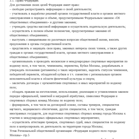
3.1. Права Федерации.
Для достижения своих целей Федерация имеет право:
– свободно распространять информацию о своей деятельности;
– участвовать в выработке решений органов государственной власти и органов местного
самоуправления в порядке и объеме, предусмотренными Федеральным законом «Об
общественных объединениях» и другими законами;
– учреждать средства массовой информации и осуществлять издательскую деятельность;
– осуществлять в полном объеме полномочия, предусмотренные законами об
общественных объединениях;
– выступать с инициативами по различным вопросам общественной жизни, вносить
предложения в органы государственной власти.
– представлять и защищать свои права, законных интересы своих членов, а также других
граждан в органах государственной власти, органах местного самоуправления и
общественных объединениях;
– организовывать и проводить московские и международные спортивные мероприятия по
водному поло, в том числе, чемпионаты, первенства, Кубки Москвы, разрабатывать и
утверждать положения (регламенты) о таких мероприятиях, наделять статусом чемпионов,
победителей первенств, обладателей кубков в т.ч. совместно с региональным органом
исполнительной власти в области физической культуры и спорта;
– заключать договоры с оргкомитетами спортивных и иных мероприятий по водному
поло;
– обладать правами на изготовление, использование, реализацию в установленном законом
порядке официальной, памятной и наградной атрибутики, символики Федерации и
спортивных сборных команд Москвы по водному поло;
– формировать, в том числе на договорной основе, составы тренеров, специалистов
научного, медицинского обеспечения, других специалистов, в том числе, граждан
иностранных государств, для подготовки спортивных сборных команд города Москвы к
участию в международных официальных спортивных мероприятиях;
– осуществлять аттестацию тренеров, спортивных судей, иных специалистов по водному
поло и контролировать их деятельность на территории города Москвы;
Устав Региональной общественной организации «Федерация водного поло города
Москвы» стр.5