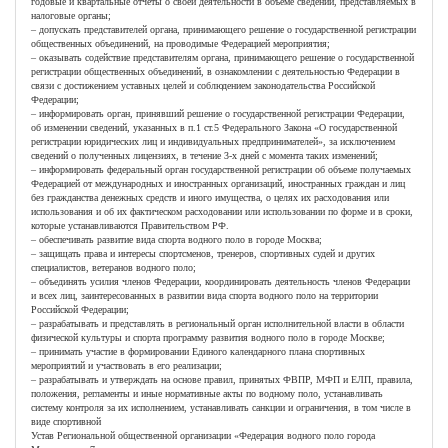
годовые и квартальные отчеты о своей деятельности в объеме сведений, представляемых в
налоговые органы;
– допускать представителей органа, принимающего решение о государственной регистрации
общественных объединений, на проводимые Федерацией мероприятия;
– оказывать содействие представителям органа, принимающего решение о государственной
регистрации общественных объединений, в ознакомлении с деятельностью Федерации в
связи с достижением уставных целей и соблюдением законодательства Российской
Федерации;
– информировать орган, принявший решение о государственной регистрации Федерации,
об изменении сведений, указанных в п.1 ст.5 Федерального Закона «О государственной
регистрации юридических лиц и индивидуальных предпринимателей», за исключением
сведений о полученных лицензиях, в течение 3-х дней с момента таких изменений;
– информировать федеральный орган государственной регистрации об объеме получаемых
Федерацией от международных и иностранных организаций, иностранных граждан и лиц
без гражданства денежных средств и иного имущества, о целях их расходования или
использования и об их фактическом расходовании или использовании по форме и в сроки,
которые устанавливаются Правительством РФ.
– обеспечивать развитие вида спорта водного поло в городе Москва;
– защищать права и интересы спортсменов, тренеров, спортивных судей и других
специалистов, ветеранов водного поло;
– объединять усилия членов Федерации, координировать деятельность членов Федерации
и всех лиц, заинтересованных в развитии вида спорта водного поло на территории
Российской Федерации;
– разрабатывать и представлять в региональный орган исполнительной власти в области
физической культуры и спорта программу развития водного поло в городе Москве;
– принимать участие в формировании Единого календарного плана спортивных
мероприятий и участвовать в его реализации;
– разрабатывать и утверждать на основе правил, принятых ФВПР, МФП и ЕЛП, правила,
положения, регламенты и иные нормативные акты по водному поло, устанавливать
систему контроля за их исполнением, устанавливать санкции и ограничения, в том числе в
виде спортивной
Устав Региональной общественной организации «Федерация водного поло города