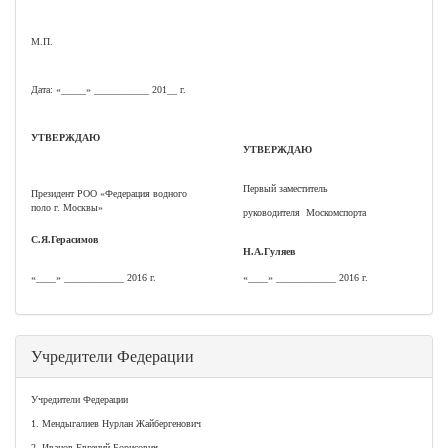
М.П.
Дата: «_____» ___________ 201__ г.
УТВЕРЖДАЮ
УТВЕРЖДАЮ
Первый заместитель
Президент РОО «Федерация водного
поло г. Москвы»
руководителя Москомспорта
С.Я.Герасимов
Н.А.Гуляев
«____» ____________ 2016 г.
«____» ____________ 2016 г.
Учредители Федерации
Учредители Федерации
1. Мендыгалиев Нурлан Жайбергенович
2. Иванов Евгений Борисович