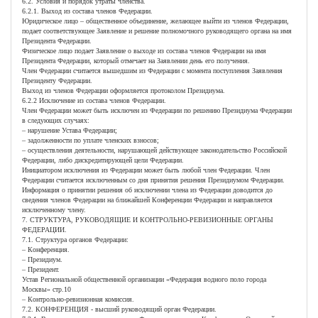
6.2. Условия и порядок утраты членства.
6.2.1. Выход из состава членов Федерации.
Юридическое лицо – общественное объединение, желающее выйти из членов Федерации,
подает соответствующее Заявление и решение полномочного руководящего органа на имя
Президента Федерации.
Физическое лицо подает Заявление о выходе из состава членов Федерации на имя
Президента Федерации, который отмечает на Заявлении день его получения.
Член Федерации считается вышедшим из Федерации с момента поступления Заявления
Президенту Федерации.
Выход из членов Федерации оформляется протоколом Президиума.
6.2.2 Исключение из состава членов Федерации.
Член Федерации может быть исключен из Федерации по решению Президиума Федерации
в следующих случаях:
– нарушение Устава Федерации;
– задолженности по уплате членских взносов;
– осуществления деятельности, нарушающей действующее законодательство Российской
Федерации, либо дискредитирующей цели Федерации.
Инициатором исключения из Федерации может быть любой член Федерации. Член
Федерации считается исключенным со дня принятия решения Президиумом Федерации.
Информация о принятии решения об исключении члена из Федерации доводится до
сведения членов Федерации на ближайшей Конференции Федерации и направляется
исключенному члену.
7. СТРУКТУРА, РУКОВОДЯЩИЕ И КОНТРОЛЬНО-РЕВИЗИОННЫЕ ОРГАНЫ
ФЕДЕРАЦИИ.
7.1. Структура органов Федерации:
– Конференция.
– Президиум.
– Президент.
Устав Региональной общественной организации «Федерация водного поло города
Москвы» стр.10
– Контрольно-ревизионная комиссия.
7.2. КОНФЕРЕНЦИЯ - высший руководящий орган Федерации.