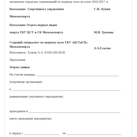
московских городских соревнований по водному поло на сезон 2016-2017 гг.
Начальник Спортивного управления
С.И. Купин
Москомспорта
Начальник Отдела водных видов
спорта ГКУ ЦСТ и СК Москомспорта
М.И. Громова
Старший специалист по водному поло ГКУ «ЦСТиСК»
Москомспорта
А.А.Елагин
Исполнитель: Елагин А.А. 8-926-209-28-65
Приложение
Форма заявки
На участие команды ______________________________________________________
(спортивная организация)
в _______________________________________________________________________
(наименование спортивного мероприятия)
проводимом в ____________________________________________________________
(место проведения мероприятия)
в период с _______________________ по ____________________________________