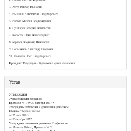
3. Агеев Виктор Иванович
4. Вьюнник Константин Владимирович
5. Иванов Михаил Владимирович
6. Пушкарев Валерий Васильевич
7. Колосов Юрий Всеволодович
8. Бартяев Владимир Николаевич
9. Польщиков Александр Егорович
10. Жолобов Олег Владимирович
Президент Федерации – Герасимов Сергей Яковлевич
Устав
УТВЕРЖДЕН
Учредительным собранием
Протокол № 1 от 29 октября 1997 г.
Утверждены изменения и дополнения решением
Общего собрания членов
от 31 мая 2007 г.
от 05 ноября 2012 г.
Утверждены изменения решением Конференции
от 18 июля 2014 г., Протокол № 2