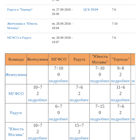
Радуга и "Торпедо"
чт, 27.09.2018 -
ЦСК ВМФ
7:6
18:49
Жемчужина и "Юность
пт, 28.09.2018 -
7:10
Москвы"
18:04
МГФСО и Радуга
пт, 28.09.2018 -
7:6
19:07
"Юность
Команда
Жемчужина
МГФСО
Радуга
"Торпедо"
Ц
Москвы"
7÷10
7÷10
9÷8
2
Жемчужина
0
0
2
подробнее
подробнее
подробнее
под
10÷7
7÷6
11÷6
МГФСО
2
2
2
подробнее
подробнее
подробнее
6÷7
7÷15
7÷6
2
Радуга
0
0
2
подробнее
подробнее
подробнее
под
10÷7
15÷7
2
"Юность
2
2
Москвы"
подробнее
подробнее
под