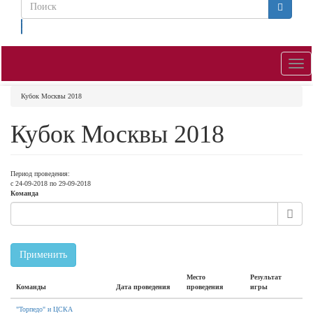
Поиск
Toggl
navig
Кубок Москвы 2018
Кубок Москвы 2018
Период проведения:
с
24-09-2018
по
29-09-2018
Команда
Применить
Место
Результат
Команды
Дата проведения
проведения
игры
"Торпедо" и ЦСКА