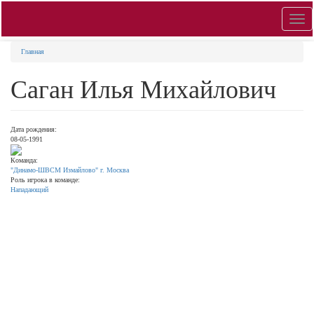
Toggl
navig
Главная
Саган Илья Михайлович
Дата рождения:
08-05-1991
Команда:
"Динамо-ШВСМ Измайлово" г. Москва
Роль игрока в команде:
Нападающий