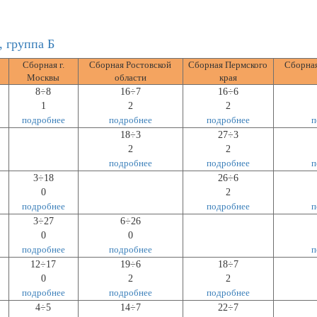
 группа Б
Сборная г.
Сборная Ростовской
Сборная Пермского
Сборная
Москвы
области
края
8÷8
16÷7
16÷6
1
2
2
подробнее
подробнее
подробнее
п
18÷3
27÷3
2
2
подробнее
подробнее
п
3÷18
26÷6
0
2
подробнее
подробнее
п
3÷27
6÷26
0
0
подробнее
подробнее
п
12÷17
19÷6
18÷7
0
2
2
подробнее
подробнее
подробнее
4÷5
14÷7
22÷7