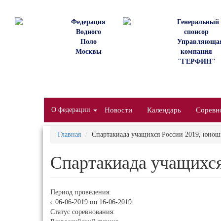
Перейти
к
Федерация
Генеральный
основному
Водного
спонсор
содержанию
Поло
Управляюща
Москвы
компания
"ГЕРФИН"
О федерации
Новости
Календарь
Соревн
Главная
Спартакиада учащихся России 2019, юно
Спартакиада учащихс
Период проведения:
с
06-06-2019
по
16-06-2019
Статус соревнования: