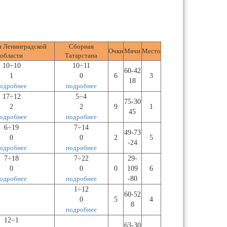
 Ленинградской
Сборная
Очки
Мячи
Место
области
Татарстана
10÷10
10÷11
60-42
1
0
6
3
18
одробнее
подробнее
17÷12
5÷4
75-30
2
2
9
1
45
одробнее
подробнее
6÷19
7÷14
49-73
0
0
2
5
-24
одробнее
подробнее
7÷18
7÷22
29-
0
0
0
109
6
одробнее
подробнее
-80
1÷12
60-52
0
5
4
8
подробнее
12÷1
63-30