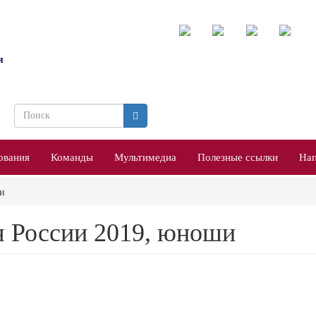
я
Форма
поиска
Поиск
ования
Команды
Мультимедиа
Полезные ссылки
Нап
ши
я России 2019, юноши