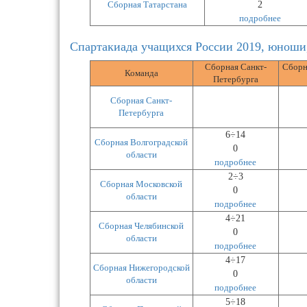
Сборная Татарстана
2
подробнее
Спартакиада учащихся России 2019, юноши
Сборная Санкт-
Сборн
Команда
Петербурга
Сборная Санкт-
Петербурга
6÷14
Сборная Волгоградской
0
области
подробнее
2÷3
Сборная Московской
0
области
подробнее
4÷21
Сборная Челябинской
0
области
подробнее
4÷17
Сборная Нижегородской
0
области
подробнее
5÷18