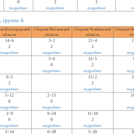
0
2
2
подробнее
подробнее
подробнее
п
, группа А
ая Волгоградской
Сборная Московской
Сборная Челябинской
Сборная Н
области
области
области
об
14÷6
3÷2
21÷4
1
2
2
2
подробнее
подробнее
подробнее
под
5÷6
12÷5
0
2
подробнее
подробнее
под
6÷5
15÷2
2
2
2
подробнее
подробнее
под
5÷12
2÷15
1
0
0
подробнее
подробнее
под
2÷9
9÷24
11÷10
0
0
2
подробнее
подробнее
подробнее
5÷14
0÷28
5÷20
3