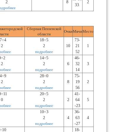
2
8
2
33
одробнее
ижегородской
Сборная Пензенской
Очки
Мячи
Место
ласти
области
7÷4
18÷5
73-
2
2
10
21
1
робнее
подробнее
52
9÷2
14÷5
46-
2
2
6
32
3
робнее
подробнее
14
4÷9
28÷0
75-
2
2
8
19
2
робнее
подробнее
56
0÷11
20÷5
41-
0
2
2
64
5
робнее
подробнее
-23
10÷3
36-
2
4
63
4
подробнее
-27
÷10
18-